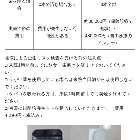
歯を削る治
0本で済む場合あり
8本全部
療
約30,000円（保険診療で
虫歯治療の
費用が発生しない可
充填）～
費用
能性がある
480,000円（自由診療の
インレー）
唾液による虫歯リスク検査を受ける前の注意点
□ 来院1時間前までに飲食・歯磨きを済ませておいてくださ
い。
□ うがい薬を使用している場合は来院当日朝からは使用しない
でください。
□ タバコを吸われる方は、来院1時間前までに喫煙を終えてく
ださい。
□ 初回に細菌培養キットを購入していただきます。（費用
4,290円・税込み）