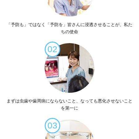
「予防も」ではなく
「予防を」皆さんに
浸透させることが、
私た
ちの使命
02
まずは虫歯や
歯周病にならないこと、
なっても悪化させない
こと
を第一に
03