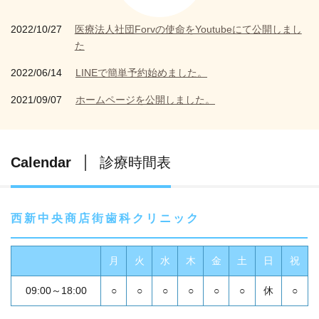
2022/10/27
医療法人社団Forvの使命をYoutubeにて公開しまし
た
2022/06/14
LINEで簡単予約始めました。
2021/09/07
ホームページを公開しました。
Calendar
診療時間表
西新中央商店街歯科クリニック
月
火
水
木
金
土
日
祝
09:00～18:00
○
○
○
○
○
○
休
○