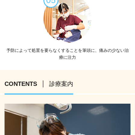
05
予防によって処置を
要らなくすることを
筆頭に、痛みの少ない
治
療に注力
CONTENTS
診療案内