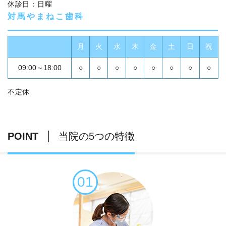
休診日：日曜
対馬やまねこ歯科
月
火
水
木
金
土
日
祝
09:00～18:00
○
○
○
○
○
○
○
○
不定休
POINT
当院の5つの特徴
01