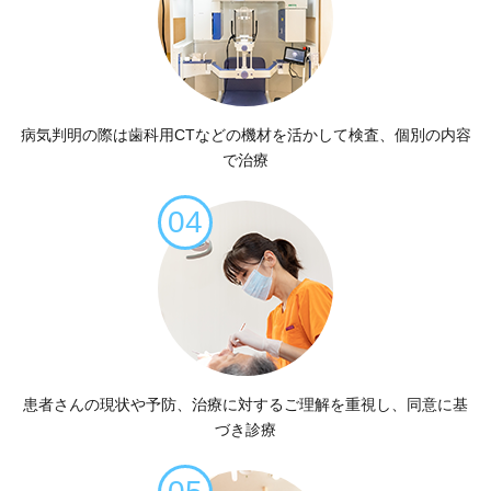
病気判明の際は
歯科用CTなどの機材を
活かして検査、
個別の内容
で治療
04
患者さんの現状や予防、
治療に対する
ご理解を重視し、
同意に基
づき診療